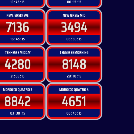
13 : 45 : 14
06 : 15 : 14
NEW JERSEY EVE
NEW JERSEY MID
7136
3494
16 : 45 : 14
06 : 50 : 14
TENNESSE MIDDAY
TENNESSE MORNING
4280
8148
31 : 05 : 14
28 : 10 : 14
MOROCCO QUATRO 3
MOROCCO QUATRO 4
8842
4651
03 : 30 : 14
06 : 45 : 14