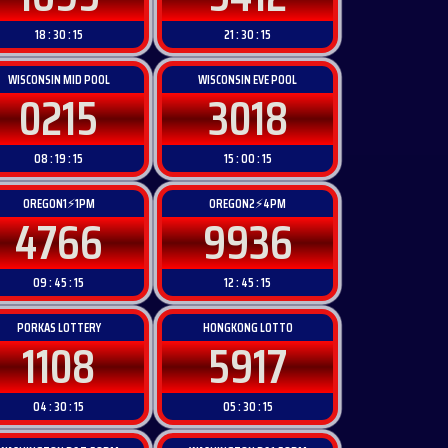
18 : 30 : 14
21 : 30 : 14
WISCONSIN MID POOL
WISCONSIN EVE POOL
0215
3018
08 : 19 : 14
15 : 00 : 14
OREGON1⚡1PM
OREGON2⚡4PM
4766
9936
09 : 45 : 14
12 : 45 : 14
PORKAS LOTTERY
HONGKONG LOTTO
1108
5917
04 : 30 : 14
05 : 30 : 14