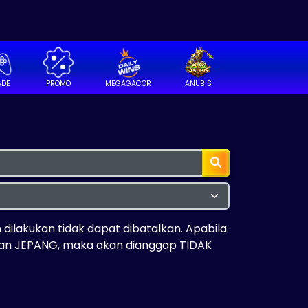
ADE
PROMO
MEGAGACOR
ANUBIS
 dilakukan tidak dapat dibatalkan. Apabila
dan JEPANG, maka akan dianggap TIDAK