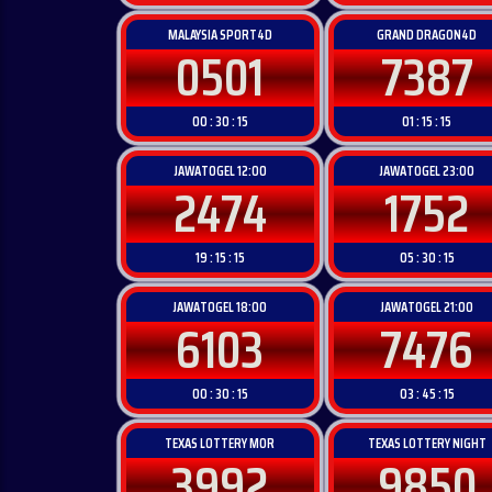
MALAYSIA SPORT4D
GRAND DRAGON4D
0501
7387
00 : 30 : 14
01 : 15 : 14
JAWATOGEL 12:00
JAWATOGEL 23:00
2474
1752
19 : 15 : 14
05 : 30 : 14
JAWATOGEL 18:00
JAWATOGEL 21:00
6103
7476
00 : 30 : 14
03 : 45 : 14
TEXAS LOTTERY MOR
TEXAS LOTTERY NIGHT
3992
9850