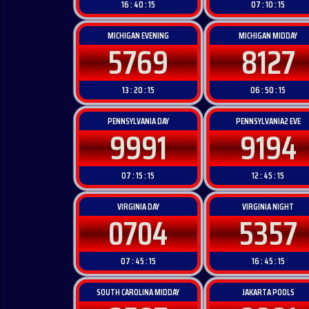
16 : 40 : 14
07 : 10 : 14
MICHIGAN EVENING
MICHIGAN MIDDAY
5769
8127
13 : 20 : 14
06 : 50 : 14
PENNSYLVANIA DAY
PENNSYLVANIA2 EVE
9991
9194
07 : 15 : 14
12 : 45 : 14
VIRGINIA DAY
VIRGINIA NIGHT
0704
5357
07 : 45 : 14
16 : 45 : 14
SOUTH CAROLINA MIDDAY
JAKARTA POOLS