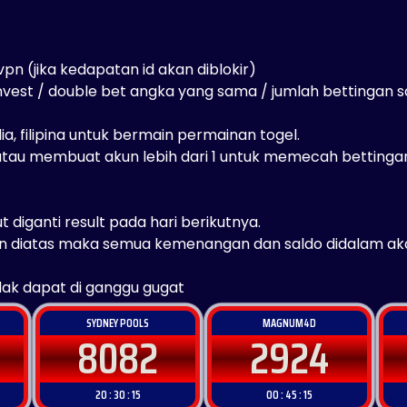
pn (jika kedapatan id akan diblokir)
vest / double bet angka yang sama / jumlah bettingan sama
, filipina untuk bermain permainan togel.
n atau membuat akun lebih dari 1 untuk memecah betting
t diganti result pada hari berikutnya.
uan diatas maka semua kemenangan dan saldo didalam ak
dak dapat di ganggu gugat
SYDNEY POOLS
MAGNUM4D
8082
2924
20 : 30 : 14
00 : 45 : 14