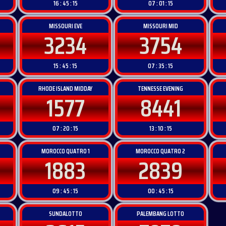
16 : 45 : 14
07 : 01 : 14
MISSOURI EVE
MISSOURI MID
3234
3754
15 : 45 : 14
07 : 35 : 14
RHODE ISLAND MIDDAY
TENNESSE EVENING
1577
8441
07 : 20 : 14
13 : 10 : 14
MOROCCO QUATRO 1
MOROCCO QUATRO 2
1883
2839
09 : 45 : 14
00 : 45 : 14
SUNDALOTTO
PALEMBANG LOTTO