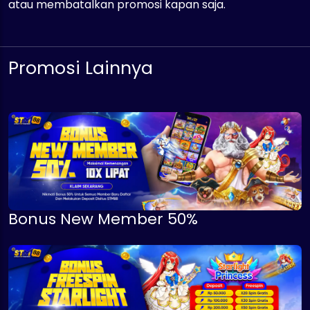
atau membatalkan promosi kapan saja.
Promosi Lainnya
Bonus New Member 50%