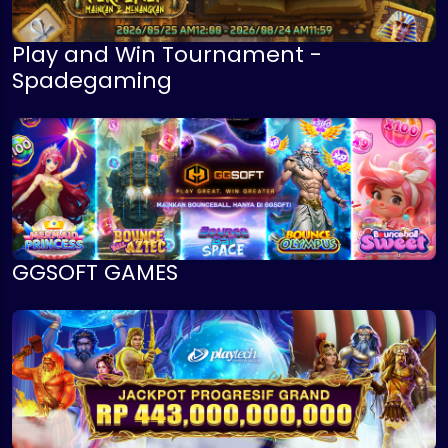
Play and Win Tournament -
Spadegaming
GGSOFT GAMES