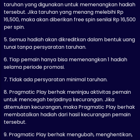
taruhan yang digunakan untuk memenangkan hadiah
tersebut. Jika taruhan yang menang melebihi Rp
16,500, maka akan diberikan free spin senilai Rp 16,500
per spin.
5. Semua hadiah akan dikreditkan dalam bentuk uang
tunai tanpa persyaratan taruhan.
6. Tiap pemain hanya bisa memenangkan 1 hadiah
selama periode promosi.
7. Tidak ada persyaratan minimal taruhan.
8. Pragmatic Play berhak meninjau aktivitas pemain
untuk mencegah terjadinya kecurangan. Jika
ditemukan kecurangan, maka Pragmatic Play berhak
membatalkan hadiah dari hasil kecurangan pemain
tersebut.
9. Pragmatic Play berhak mengubah, menghentikan,