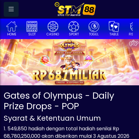
SLOT
CASINO
SPORT
TOGEL
TABLE
FISHING
COCK
Gates of Olympus - Daily
Prize Drops - POP
Syarat & Ketentuan Umum
1. 549,850 hadiah dengan total hadiah senilai Rp
68,780,250,000 akan diberikan mulai 3 Agustus 2026