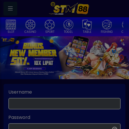
SLOT
CASINO
SPORT
TOGEL
TABLE
FISHING
COCK
Username
Password